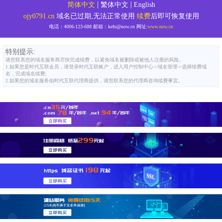
|
|
简体中文
繁体中文
English
ojy0791.cn
域名已过期,无法正常使用
续费
后即可恢复使用
电话：
4006-123-688
邮箱：
kefu@now.cn
网址:
www.now.cn
特别提示:
请您联系您的域名服务商尽快完成续费，以避免域名被删除或被他人注册的风险。
1.如果您是时代互联会员，请登录时代互联账户，进入用户控制中心->域名管理->选择续费域
名，完成域名续费;
2.如果您的域名服务由时代互联代理商提供，请您联系您的代理商咨询续费事宜。